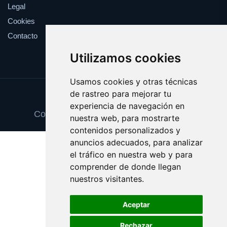
Legal
Cookies
Contacto
Utilizamos cookies
Usamos cookies y otras técnicas
de rastreo para mejorar tu
Update cookies preferences
experiencia de navegación en
Copyright © 2025 espaciosnaturales.es
nuestra web, para mostrarte
contenidos personalizados y
anuncios adecuados, para analizar
el tráfico en nuestra web y para
comprender de donde llegan
nuestros visitantes.
Aceptar
Rechazar