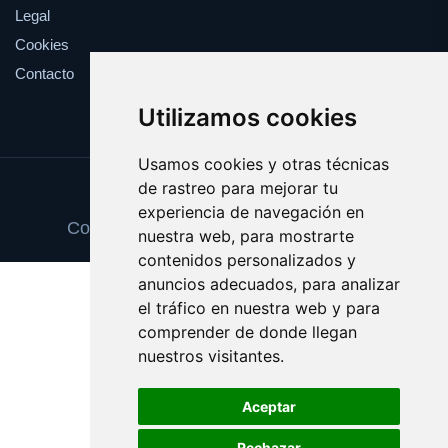
Legal
Cookies
Contacto
Utilizamos cookies
Usamos cookies y otras técnicas
de rastreo para mejorar tu
Update cookies preferences
experiencia de navegación en
Copyright © 2025 espaciosnaturales.es
nuestra web, para mostrarte
contenidos personalizados y
anuncios adecuados, para analizar
el tráfico en nuestra web y para
comprender de donde llegan
nuestros visitantes.
Aceptar
Rechazar