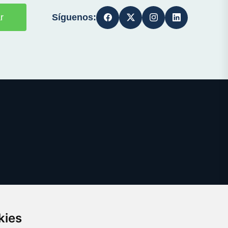
Síguenos:
r
kies