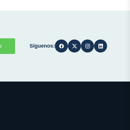
Síguenos:
r